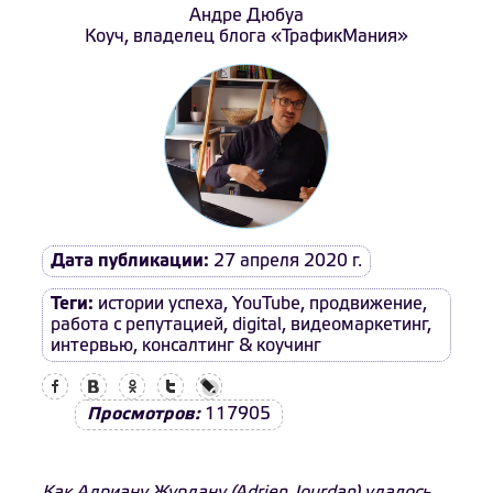
Андре Дюбуа
Коуч, владелец блога «ТрафикМания»
Дата публикации:
27 апреля 2020 г.
Теги:
истории успеха
,
YouTube
,
продвижение
,
работа с репутацией
,
digital
,
видеомаркетинг
,
интервью
,
консалтинг & коучинг
Facebook
Вконтакте
Одноклассники
Twitter
LiveJournal
Просмотров:
117905
Как Адриану Журдану (Adrien Jourdan) удалось