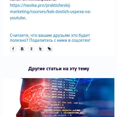
https://navika.pro/prakticheskij-
marketing/courses/kak-dostich-uspexa-na-
youtube
.
Считаете, что вашим друзьям это будет
полезно? Поделитесь с ними в соцсетях!
Facebook
Вконтакте
Одноклассники
Twitter
LiveJournal
Другие статьи на эту тему