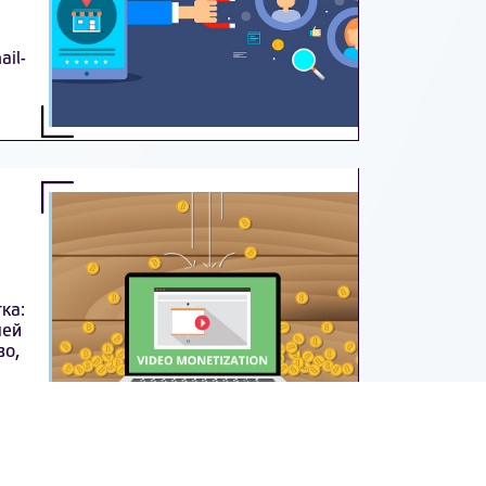
ail-
в
ка:
лей
во,
ей.