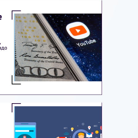
e
,
адо