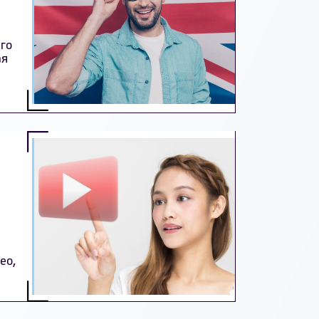
его
ая
ео,