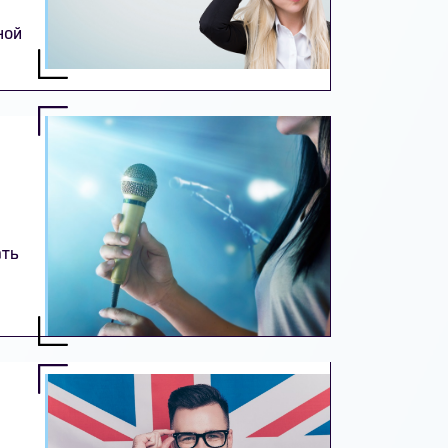
ной
ать