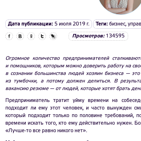
Дата публикации:
5 июля 2019 г.
Теги:
бизнес
,
упра
Facebook
Вконтакте
Одноклассники
Twitter
LiveJournal
Просмотров:
134595
Огромное количество предпринимателей сталкивают
и помощников, которым можно доверить работу на свое
в сознании большинства людей хозяин бизнеса — это
из тумбочки, а потому должен делиться. В резуль
вакансию резюме — от людей, которые хотят брать день
Предприниматель тратит уйму времени на собесед
подходит ли ему этот человек, и часто вынужден см
который подходит только по половине требований, п
времени искать того, кто ему действительно нужен. Б
«Лучше-то все равно никого нет».