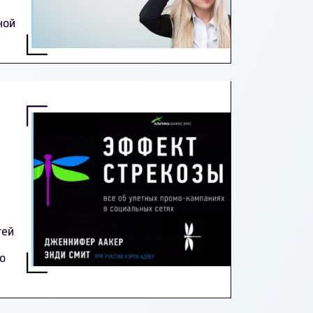
ной
тей
о