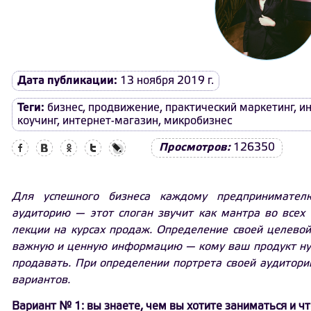
Дата публикации:
13 ноября 2019 г.
Теги:
бизнес
,
продвижение
,
практический маркетинг
,
и
коучинг
,
интернет-магазин
,
микробизнес
Facebook
Вконтакте
Одноклассники
Twitter
LiveJournal
Просмотров:
126350
Для успешного бизнеса каждому предпринимател
аудиторию — этот слоган звучит как мантра во всех
лекции на курсах продаж. Определение своей целево
важную и ценную информацию — кому ваш продукт нуже
продавать. При определении портрета своей аудитори
вариантов.
Вариант № 1: вы знаете, чем вы хотите заниматься и что