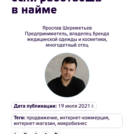
в найме
Ярослав Шереметьев
Предприниматель, владелец бренда
медицинской одежды и косметики,
многодетный отец
Дата публикации:
19 июля 2021 г.
Теги:
продвижение
,
интернет-коммерция
,
интернет-магазин
,
микробизнес
Facebook
Вконтакте
Одноклассники
Twitter
LiveJournal