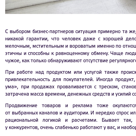
С выбором бизнес-партнеров ситуация примерно та же,
никакой гарантии, что человек даже с хорошей дел
мелочным, мстительным и вороватым именно по отнош
этичны и способны к равноценному обмену. Чаще люд
чужое, как только обнаруживают отсутствие регулярного
При работе над продуктом или услугой также проис
привлекательность для покупателей. Иногда продукт
ума», при продажах проваливается с треском, стано
затрачена масса времени, денежных средств и усилий с
Продвижение товаров и реклама тоже окупаются
от выбранных каналов и аудитории. И нередко спрос ил
рациональной логикой и расчетами. Бывает так,
у конкурентов, очень слабенько работают у вас, и наобо