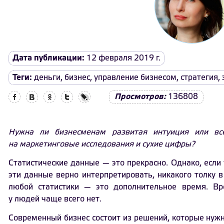
Дата публикации:
12 февраля 2019 г.
Теги:
деньги
,
бизнес
,
управление бизнесом
,
стратегия
,
Facebook
Вконтакте
Одноклассники
Twitter
LiveJournal
Просмотров:
136808
Нужна ли бизнесменам развитая интуиция или все
на маркетинговые исследования и сухие цифры?
Статистические данные — это прекрасно. Однако, если 
эти данные верно интерпретировать, никакого толку в 
любой статистики — это дополнительное время. Вр
у людей чаще всего нет.
Современный бизнес состоит из решений, которые нужн