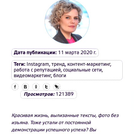
Дата публикации:
11 марта 2020 г.
Теги:
Instagram
,
тренд
,
контент-маркетинг
,
работа с репутацией
,
социальные сети
,
видеомаркетинг
,
блоги
Facebook
Вконтакте
Одноклассники
Twitter
LiveJournal
Просмотров:
121389
Красивая жизнь, вылизанные тексты, фото без
изъяна. Тоже устали от постоянной
демонстрации успешного успеха? Вы