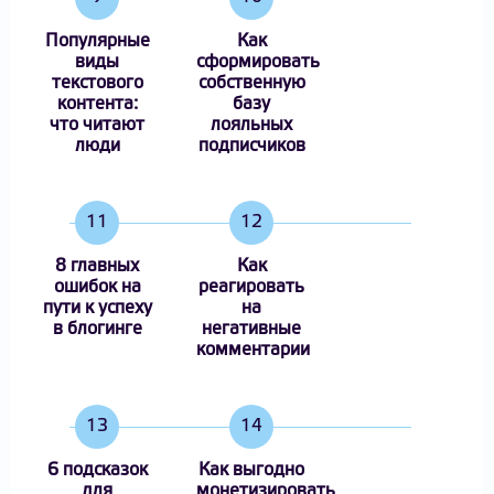
Популярные
Как
виды
сформировать
текстового
собственную
контента:
базу
что читают
лояльных
люди
подписчиков
11
12
8 главных
Как
ошибок на
реагировать
пути к успеху
на
в блогинге
негативные
комментарии
13
14
6 подсказок
Как выгодно
для
монетизировать