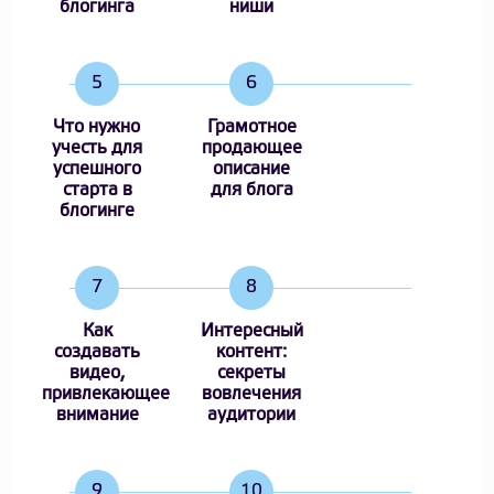
блогинга
ниши
5
6
Что нужно
Грамотное
учесть для
продающее
успешного
описание
старта в
для блога
блогинге
7
8
Как
Интересный
создавать
контент:
видео,
секреты
привлекающее
вовлечения
внимание
аудитории
9
10