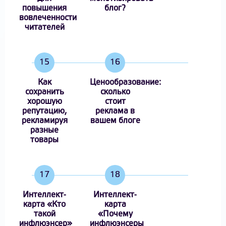
повышения
блог?
вовлеченности
читателей
15
16
Как
Ценообразование:
сохранить
сколько
хорошую
стоит
репутацию,
реклама в
рекламируя
вашем блоге
разные
товары
17
18
Интеллект-
Интеллект-
карта «Кто
карта
такой
«Почему
инфлюэнсер»
инфлюэнсеры