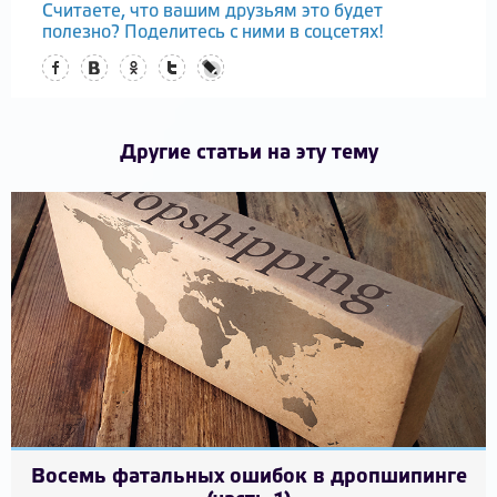
Считаете, что вашим друзьям это будет
полезно? Поделитесь с ними в соцсетях!
Facebook
Вконтакте
Одноклассники
Twitter
LiveJournal
Другие статьи на эту тему
Восемь фатальных ошибок в дропшипинге