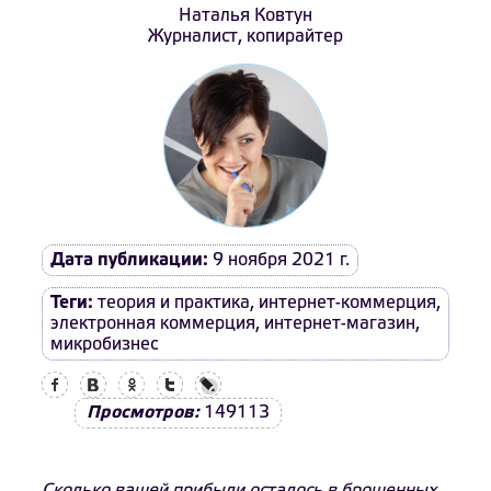
Наталья Ковтун
Журналист, копирайтер
Дата публикации:
9 ноября 2021 г.
Теги:
теория и практика
,
интернет-коммерция
,
электронная коммерция
,
интернет-магазин
,
микробизнес
Facebook
Вконтакте
Одноклассники
Twitter
LiveJournal
Просмотров:
149113
Сколько вашей прибыли осталось в брошенных