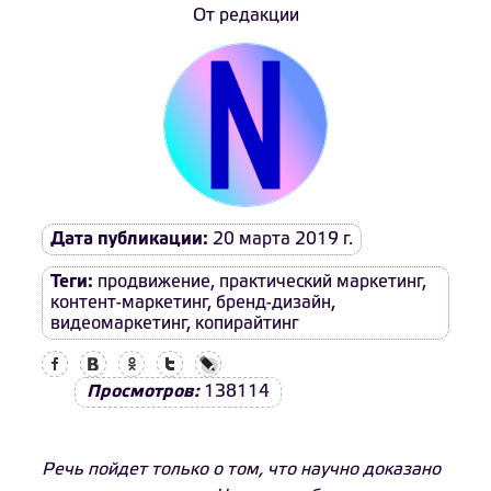
От редакции
Дата публикации:
20 марта 2019 г.
Теги:
продвижение
,
практический маркетинг
,
контент-маркетинг
,
бренд-дизайн
,
видеомаркетинг
,
копирайтинг
Facebook
Вконтакте
Одноклассники
Twitter
LiveJournal
Просмотров:
138114
Речь пойдет только о том, что научно доказано