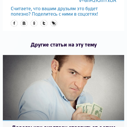
v=6hH2KJmYxUA
Считаете, что вашим друзьям это будет
полезно? Поделитесь с ними в соцсетях!
Facebook
Вконтакте
Одноклассники
Twitter
LiveJournal
Другие статьи на эту тему