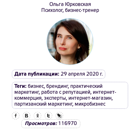
Ольга Юрковская
Психолог, бизнес-тренер
Дата публикации:
29 апреля 2020 г.
Теги:
бизнес
,
брендинг
,
практический
маркетинг
,
работа с репутацией
,
интернет-
коммерция
,
эксперты
,
интернет-магазин
,
партизанский маркетинг
,
микробизнес
Facebook
Вконтакте
Одноклассники
Twitter
LiveJournal
Просмотров:
116970