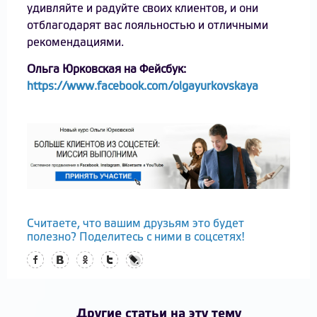
удивляйте и радуйте своих клиентов, и они
отблагодарят вас лояльностью и отличными
рекомендациями.
Ольга Юрковская на Фейсбук:
https://www.facebook.com/olgayurkovskaya
Считаете, что вашим друзьям это будет
полезно? Поделитесь с ними в соцсетях!
Facebook
Вконтакте
Одноклассники
Twitter
LiveJournal
Другие статьи на эту тему