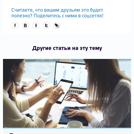
Считаете, что вашим друзьям это будет
полезно? Поделитесь с ними в соцсетях!
Facebook
Вконтакте
Одноклассники
Twitter
LiveJournal
Другие статьи на эту тему