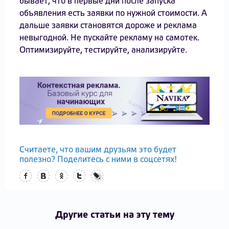
бывает, что в первые дни после запуска
объявления есть заявки по нужной стоимости. А
дальше заявки становятся дороже и реклама
невыгодной. Не пускайте рекламу на самотек.
Оптимизируйте, тестируйте, анализируйте.
Считаете, что вашим друзьям это будет
полезно? Поделитесь с ними в соцсетях!
Facebook
Вконтакте
Одноклассники
Twitter
LiveJournal
Другие статьи на эту тему