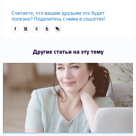
Считаете, что вашим друзьям это будет
полезно? Поделитесь с ними в соцсетях!
Facebook
Вконтакте
Одноклассники
Twitter
LiveJournal
Другие статьи на эту тему