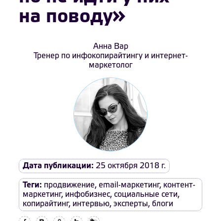
на поводу»
Анна Вар
Тренер по инфокопирайтингу и интернет-
маркетолог
Дата публикации:
25 октября 2018 г.
Теги:
продвижение
,
email-маркетинг
,
контент-
маркетинг
,
инфобизнес
,
социальные сети
,
копирайтинг
,
интервью
,
эксперты
,
блоги
Facebook
Вконтакте
Одноклассники
Twitter
LiveJournal