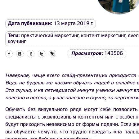
Дата публикации:
13 марта 2019 г.
Теги:
практический маркетинг
,
контент-маркетинг
,
even
коучинг
Facebook
Вконтакте
Одноклассники
Twitter
LiveJournal
Просмотров:
143506
Наверное, чаще всего слайд-презентации приходится 
Ведь не будешь же часами обучать людей в онлайне 
Это скучно, и на пятнадцатой минуте ученики начнут впа
полезно и весело, а у вас полезно и скучно, то перспект
Обучать без визуального ряда могут себе позволить
специалисты с эксклюзивным контентом или с особенн
будут приходить независимо от формы подачи. Если же
вы обучаете чему-то, что трудно передать «на пальц