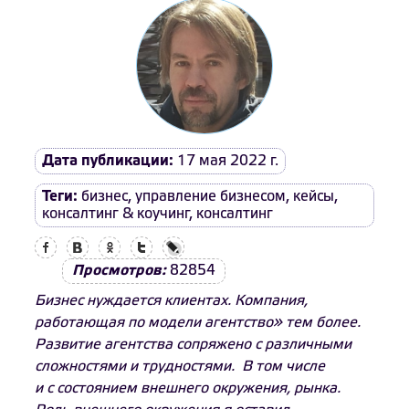
Дата публикации:
17 мая 2022 г.
Теги:
бизнес
,
управление бизнесом
,
кейсы
,
консалтинг & коучинг
,
консалтинг
Facebook
Вконтакте
Одноклассники
Twitter
LiveJournal
Просмотров:
82854
Бизнес нуждается клиентах. Компания,
работающая по модели агентство» тем более.
Развитие агентства сопряжено с различными
сложностями и трудностями. В том числе
и с состоянием внешнего окружения, рынка.