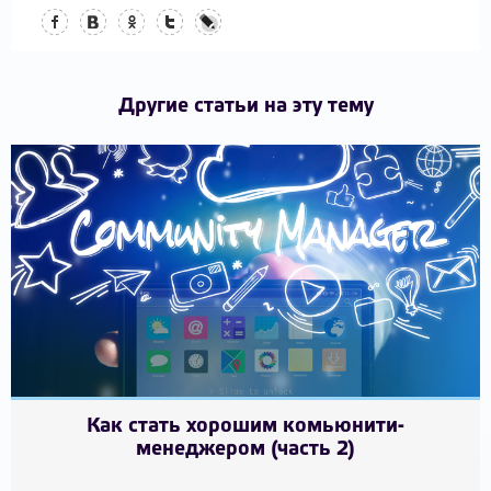
Facebook
Вконтакте
Одноклассники
Twitter
LiveJournal
Другие статьи на эту тему
Как стать хорошим комьюнити-
менеджером (часть 2)