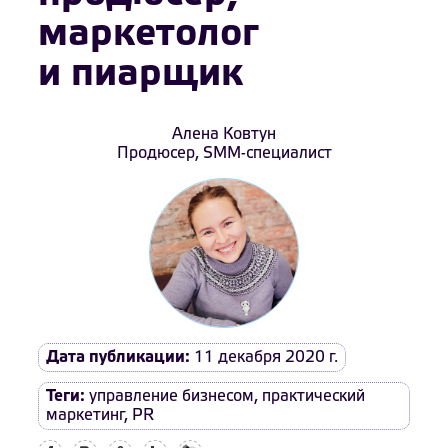
маркетолог
и пиарщик
Алена Ковтун
Продюсер, SMM-специалист
Дата публикации:
11 декабря 2020 г.
Теги:
управление бизнесом
,
практический
маркетинг
,
PR
Facebook
Вконтакте
Одноклассники
Twitter
LiveJournal