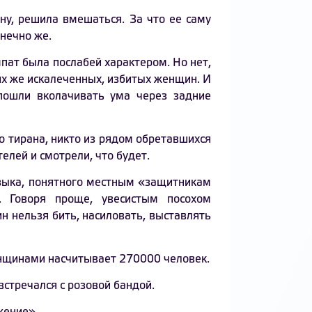
ну, решила вмешаться. За что ее саму
нечно же.
мпат была послабей характером. Но нет,
х же искалеченных, избитых женщин. И
пошли вколачивать ума через задние
о тирана, никто из рядом обретавшихся
елей и смотрели, что будет.
языка, понятного местным «защитникам
. Говоря проще, увесистым посохом
ин нельзя бить, насиловать, выставлять
нщинами насчитывает 270000 человек.
встречался с розовой бандой.