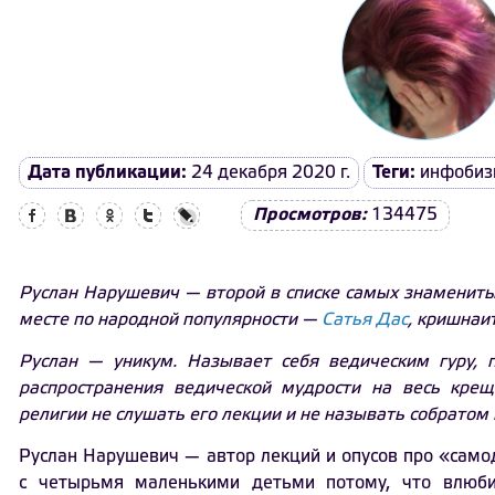
Дата публикации:
24 декабря 2020 г.
Теги:
инфобиз
Facebook
Вконтакте
Одноклассники
Twitter
LiveJournal
Просмотров:
134475
Руслан Нарушевич — второй в списке самых знаменитых
месте по народной популярности —
Сатья Дас
, кришнаи
Руслан — уникум. Называет себя ведическим гуру, 
распространения ведической мудрости на весь кре
религии не слушать его лекции и не называть собратом
Руслан Нарушевич — автор лекций и опусов про «сам
с четырьмя маленькими детьми потому, что влюб