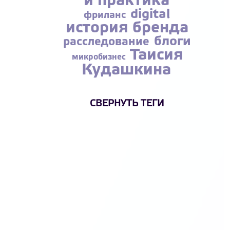
и практика
digital
фриланс
история бренда
блоги
расследование
Таисия
микробизнес
Кудашкина
СВЕРНУТЬ ТЕГИ