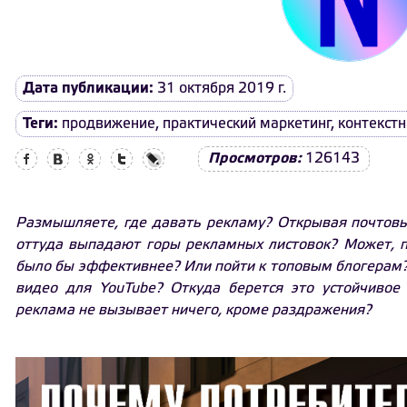
Дата публикации:
31 октября 2019 г.
Теги:
продвижение
,
практический маркетинг
,
контекст
Facebook
Вконтакте
Одноклассники
Twitter
LiveJournal
Просмотров:
126143
Размышляете, где давать рекламу? Открывая почтовы
оттуда выпадают горы рекламных листовок? Может, п
было бы эффективнее? Или пойти к топовым блогерам? 
видео для YouTube? Откуда берется это устойчивое 
реклама не вызывает ничего, кроме раздражения?