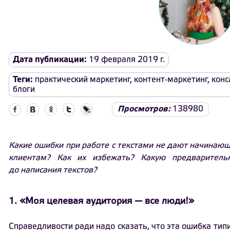
Дата публикации:
19 февраля 2019 г.
Теги:
практический маркетинг
,
контент-маркетинг
,
конс
блоги
Facebook
Вконтакте
Одноклассники
Twitter
LiveJournal
Просмотров:
138980
Какие ошибки при работе с текстами не дают начинающ
клиентам? Как их избежать? Какую предваритель
до написания текстов?
1. «Моя целевая аудитория — все люди!»
Справедливости ради надо сказать, что эта ошибка типи