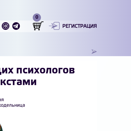
РЕГИСТРАЦИЯ
их психологов
екстами
ая
укодельница