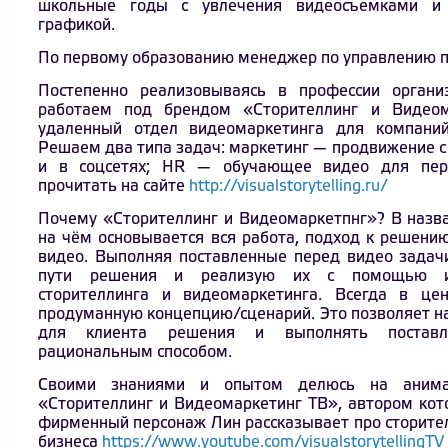
школьные годы с увлечения видеосъемками и
графикой.
По первому образованию менеджер по управлению пе
Постепенно реализовываясь в профессии орган
работаем под брендом «Сторителлинг и Видеом
удаленный отдел видеомаркетинга для компани
Решаем два типа задач: маркетинг — продвижение 
и в соцсетях; HR — обучающее видео для пер
прочитать на сайте
http://visualstorytelling.ru/
Почему «Сторителлинг и Видеомаркетпнг»? В назва
на чём основывается вся работа, подход к решени
видео. Выполняя поставленные перед видео задач
пути решения и реализую их с помощью инс
сторителлинга и видеомаркетинга. Всегда в ц
продуманную концепцию/сценарий. Это позволяет н
для клиента решения и выполнять поставл
рациональным способом.
Своими знаниями и опытом делюсь на анима
«Сторителлинг и Видеомаркетинг ТВ», автором кот
фирменный персонаж Лин рассказывает про сторите
бизнеса
https://www.youtube.com/visualstorytellingTV