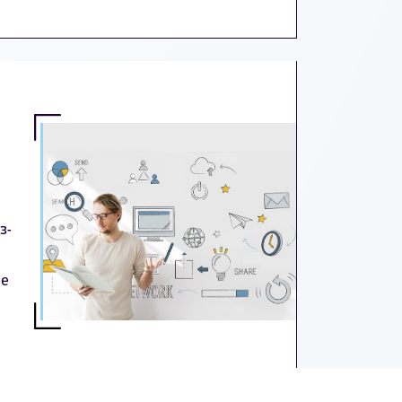
з-
ые